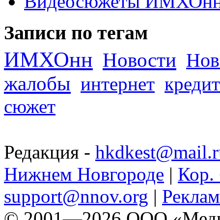
Видеосюжеты ИМХОн
Записи по тегам
ИМХОнн
Новости
Нов
жалобы
интернет
кредит
сюжет
Редакция -
hkdkest@mail.r
Нижнем Новгороде
|
Кор. 
support@nnov.org
|
Реклам
© 2001—2026 ООО «Медиа 