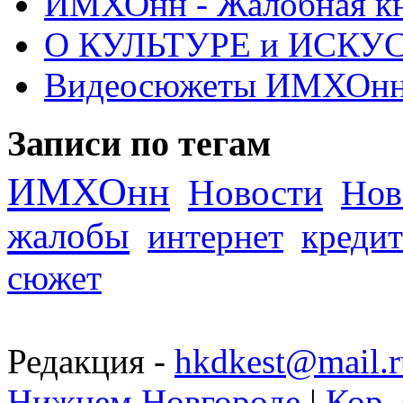
ИМХОнн - Жалобная кн
О КУЛЬТУРЕ и ИСКУ
Видеосюжеты ИМХОн
Записи по тегам
ИМХОнн
Новости
Нов
жалобы
интернет
кредит
сюжет
Редакция -
hkdkest@mail.r
Нижнем Новгороде
|
Кор. 