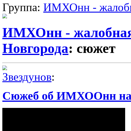
Группа:
ИМХОнн - жалобн
ИМХОнн - жалобная
Новгорода
: сюжет
Звездунов
:
Сюжеб об ИМХООнн н