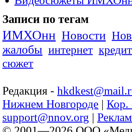
Видеосюжеты ИМХОн
Записи по тегам
ИМХОнн
Новости
Нов
жалобы
интернет
кредит
сюжет
Редакция -
hkdkest@mail.r
Нижнем Новгороде
|
Кор. 
support@nnov.org
|
Реклам
© 2001—2026 ООО «Медиа 