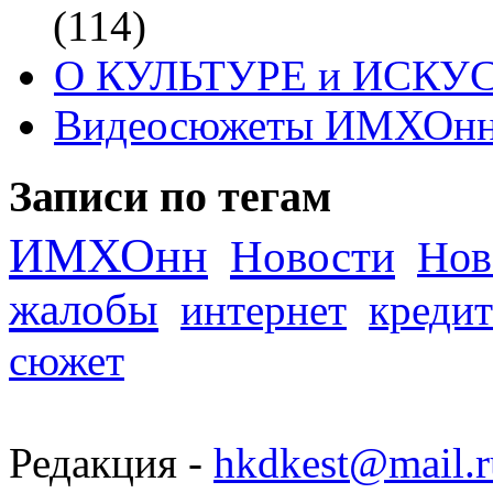
(114)
О КУЛЬТУРЕ и ИСКУ
Видеосюжеты ИМХОн
Записи по тегам
ИМХОнн
Новости
Нов
жалобы
интернет
кредит
сюжет
Редакция -
hkdkest@mail.r