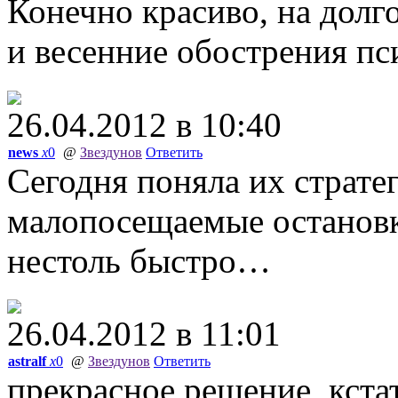
Конечно красиво, на долг
и весенние обострения п
26.04.2012 в 10:40
news
x
0
@
Звездунов
Ответить
Сегодня поняла их страт
малопосещаемые остановк
нестоль быстро…
26.04.2012 в 11:01
astralf
x
0
@
Звездунов
Ответить
прекрасное решение, кстат