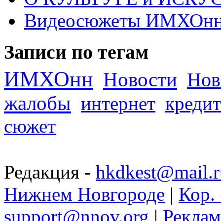
Видеосюжеты ИМХОн
Записи по тегам
ИМХОнн
Новости
Нов
жалобы
интернет
кредит
сюжет
Редакция -
hkdkest@mail.r
Нижнем Новгороде
|
Кор. 
support@nnov.org
|
Реклам