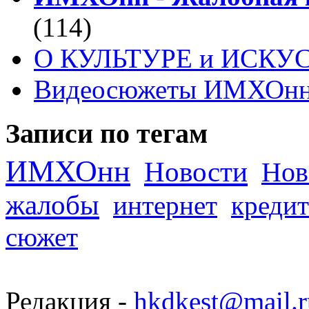
(114)
О КУЛЬТУРЕ и ИСКУ
Видеосюжеты ИМХОн
Записи по тегам
ИМХОнн
Новости
Нов
жалобы
интернет
кредит
сюжет
Редакция -
hkdkest@mail.r