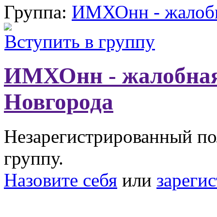
Группа:
ИМХОнн - жалобн
Вступить в группу
ИМХОнн - жалобная
Новгорода
Незарегистрированный пол
группу.
Назовите себя
или
зареги