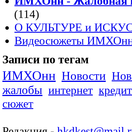
ИМХОнн - Жалобная к
(114)
О КУЛЬТУРЕ и ИСКУ
Видеосюжеты ИМХОн
Записи по тегам
ИМХОнн
Новости
Нов
жалобы
интернет
кредит
сюжет
Редакция -
hkdkest@mail.r