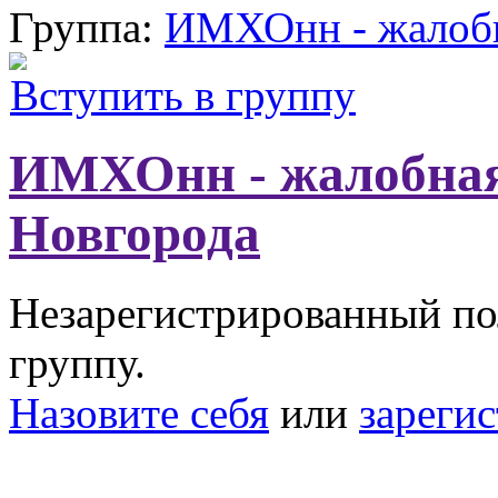
Группа:
ИМХОнн - жалобн
Вступить в группу
ИМХОнн - жалобная
Новгорода
Незарегистрированный пол
группу.
Назовите себя
или
зареги