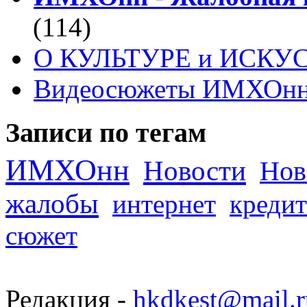
(114)
О КУЛЬТУРЕ и ИСКУ
Видеосюжеты ИМХОн
Записи по тегам
ИМХОнн
Новости
Нов
жалобы
интернет
кредит
сюжет
Редакция -
hkdkest@mail.r